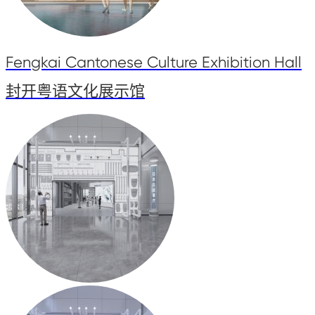
Fengkai Cantonese Culture Exhibition Hall
封开粤语文化展示馆