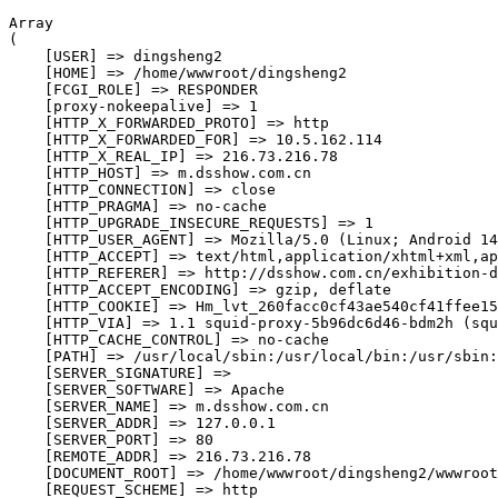
Array

(

    [USER] => dingsheng2

    [HOME] => /home/wwwroot/dingsheng2

    [FCGI_ROLE] => RESPONDER

    [proxy-nokeepalive] => 1

    [HTTP_X_FORWARDED_PROTO] => http

    [HTTP_X_FORWARDED_FOR] => 10.5.162.114

    [HTTP_X_REAL_IP] => 216.73.216.78

    [HTTP_HOST] => m.dsshow.com.cn

    [HTTP_CONNECTION] => close

    [HTTP_PRAGMA] => no-cache

    [HTTP_UPGRADE_INSECURE_REQUESTS] => 1

    [HTTP_USER_AGENT] => Mozilla/5.0 (Linux; Android 14
    [HTTP_ACCEPT] => text/html,application/xhtml+xml,ap
    [HTTP_REFERER] => http://dsshow.com.cn/exhibition-d
    [HTTP_ACCEPT_ENCODING] => gzip, deflate

    [HTTP_COOKIE] => Hm_lvt_260facc0cf43ae540cf41ffee15
    [HTTP_VIA] => 1.1 squid-proxy-5b96dc6d46-bdm2h (squ
    [HTTP_CACHE_CONTROL] => no-cache

    [PATH] => /usr/local/sbin:/usr/local/bin:/usr/sbin:
    [SERVER_SIGNATURE] => 

    [SERVER_SOFTWARE] => Apache

    [SERVER_NAME] => m.dsshow.com.cn

    [SERVER_ADDR] => 127.0.0.1

    [SERVER_PORT] => 80

    [REMOTE_ADDR] => 216.73.216.78

    [DOCUMENT_ROOT] => /home/wwwroot/dingsheng2/wwwroot

    [REQUEST_SCHEME] => http
