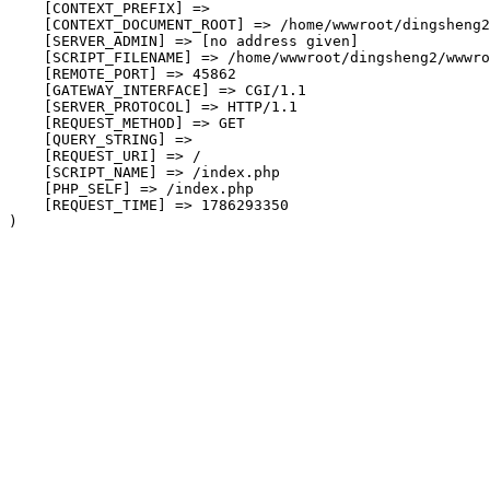
    [CONTEXT_PREFIX] => 

    [CONTEXT_DOCUMENT_ROOT] => /home/wwwroot/dingsheng2
    [SERVER_ADMIN] => [no address given]

    [SCRIPT_FILENAME] => /home/wwwroot/dingsheng2/wwwro
    [REMOTE_PORT] => 45862

    [GATEWAY_INTERFACE] => CGI/1.1

    [SERVER_PROTOCOL] => HTTP/1.1

    [REQUEST_METHOD] => GET

    [QUERY_STRING] => 

    [REQUEST_URI] => /

    [SCRIPT_NAME] => /index.php

    [PHP_SELF] => /index.php

    [REQUEST_TIME] => 1786293350
