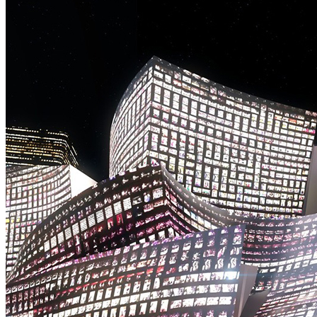
主
题
街
区