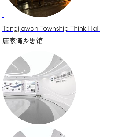
Tangjiawan Township Think Hall
唐家湾乡思馆