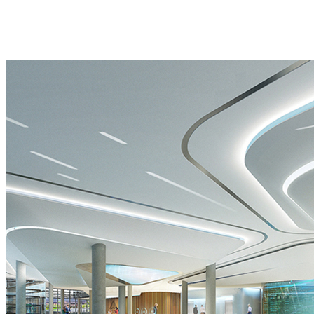
我
投
智
秀
们
影
慧
主
服
系
科
题
务
统
技
IP
流
艺
馆
微
程
术
园
剧
联
装
区
场
系
置
展
主
方
沉
示
题
式
浸
中
IP
式
心
光
影
影
院
秀