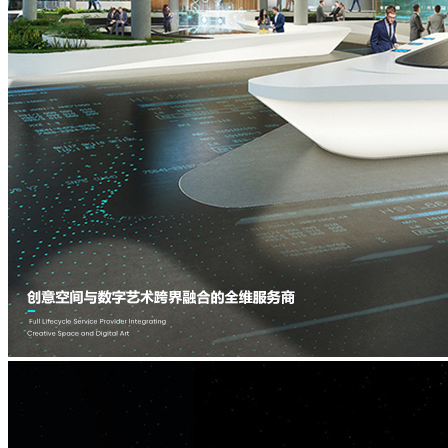
虚
主
拟
题
IP
与
水
现
舞
实
秀
主
题
IP
沉
浸
空
间