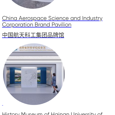
China Aerospace Science and Industry
Corporation Brand Pavilion
中国航天科工集团品牌馆
History Museum of Hainan University of