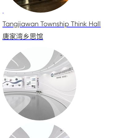
Tangjiawan Township Think Hall
唐家湾乡思馆