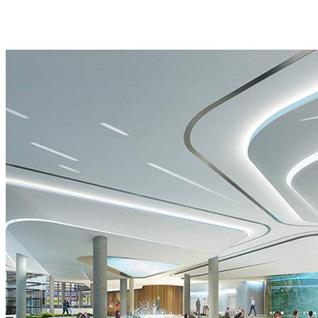
秀
们
影
慧
主
服
系
科
题
务
统
技
IP
流
艺
馆
微
程
术
园
剧
联
装
区
场
系
置
展
主
方
沉
示
题
式
浸
中
IP
式
心
光
影
影
院
秀
虚