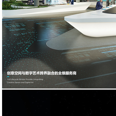
主
拟
题
IP
与
水
现
舞
实
秀
主
题
IP
沉
浸
空
间
主