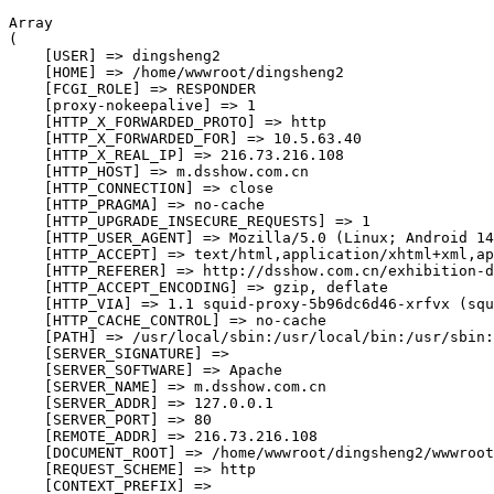
Array

(

    [USER] => dingsheng2

    [HOME] => /home/wwwroot/dingsheng2

    [FCGI_ROLE] => RESPONDER

    [proxy-nokeepalive] => 1

    [HTTP_X_FORWARDED_PROTO] => http

    [HTTP_X_FORWARDED_FOR] => 10.5.63.40

    [HTTP_X_REAL_IP] => 216.73.216.108

    [HTTP_HOST] => m.dsshow.com.cn

    [HTTP_CONNECTION] => close

    [HTTP_PRAGMA] => no-cache

    [HTTP_UPGRADE_INSECURE_REQUESTS] => 1

    [HTTP_USER_AGENT] => Mozilla/5.0 (Linux; Android 14
    [HTTP_ACCEPT] => text/html,application/xhtml+xml,ap
    [HTTP_REFERER] => http://dsshow.com.cn/exhibition-d
    [HTTP_ACCEPT_ENCODING] => gzip, deflate

    [HTTP_VIA] => 1.1 squid-proxy-5b96dc6d46-xrfvx (squ
    [HTTP_CACHE_CONTROL] => no-cache

    [PATH] => /usr/local/sbin:/usr/local/bin:/usr/sbin:
    [SERVER_SIGNATURE] => 

    [SERVER_SOFTWARE] => Apache

    [SERVER_NAME] => m.dsshow.com.cn

    [SERVER_ADDR] => 127.0.0.1

    [SERVER_PORT] => 80

    [REMOTE_ADDR] => 216.73.216.108

    [DOCUMENT_ROOT] => /home/wwwroot/dingsheng2/wwwroot

    [REQUEST_SCHEME] => http

    [CONTEXT_PREFIX] => 
