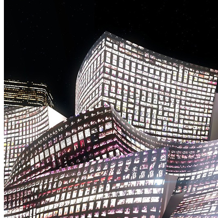
题
街
区