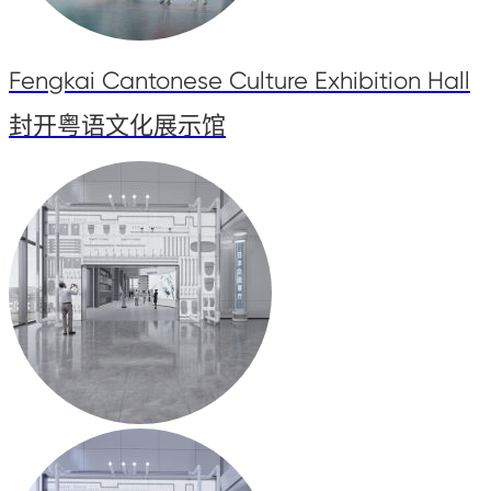
Fengkai Cantonese Culture Exhibition Hall
封开粤语文化展示馆