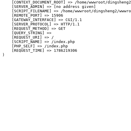
    [CONTEXT_DOCUMENT_ROOT] => /home/wwwroot/dingsheng2
    [SERVER_ADMIN] => [no address given]

    [SCRIPT_FILENAME] => /home/wwwroot/dingsheng2/wwwro
    [REMOTE_PORT] => 15906

    [GATEWAY_INTERFACE] => CGI/1.1

    [SERVER_PROTOCOL] => HTTP/1.1

    [REQUEST_METHOD] => GET

    [QUERY_STRING] => 

    [REQUEST_URI] => /

    [SCRIPT_NAME] => /index.php

    [PHP_SELF] => /index.php

    [REQUEST_TIME] => 1786219306
