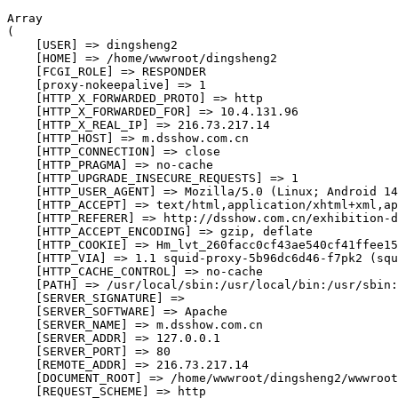
Array

(

    [USER] => dingsheng2

    [HOME] => /home/wwwroot/dingsheng2

    [FCGI_ROLE] => RESPONDER

    [proxy-nokeepalive] => 1

    [HTTP_X_FORWARDED_PROTO] => http

    [HTTP_X_FORWARDED_FOR] => 10.4.131.96

    [HTTP_X_REAL_IP] => 216.73.217.14

    [HTTP_HOST] => m.dsshow.com.cn

    [HTTP_CONNECTION] => close

    [HTTP_PRAGMA] => no-cache

    [HTTP_UPGRADE_INSECURE_REQUESTS] => 1

    [HTTP_USER_AGENT] => Mozilla/5.0 (Linux; Android 14
    [HTTP_ACCEPT] => text/html,application/xhtml+xml,ap
    [HTTP_REFERER] => http://dsshow.com.cn/exhibition-d
    [HTTP_ACCEPT_ENCODING] => gzip, deflate

    [HTTP_COOKIE] => Hm_lvt_260facc0cf43ae540cf41ffee15
    [HTTP_VIA] => 1.1 squid-proxy-5b96dc6d46-f7pk2 (squ
    [HTTP_CACHE_CONTROL] => no-cache

    [PATH] => /usr/local/sbin:/usr/local/bin:/usr/sbin:
    [SERVER_SIGNATURE] => 

    [SERVER_SOFTWARE] => Apache

    [SERVER_NAME] => m.dsshow.com.cn

    [SERVER_ADDR] => 127.0.0.1

    [SERVER_PORT] => 80

    [REMOTE_ADDR] => 216.73.217.14

    [DOCUMENT_ROOT] => /home/wwwroot/dingsheng2/wwwroot

    [REQUEST_SCHEME] => http
