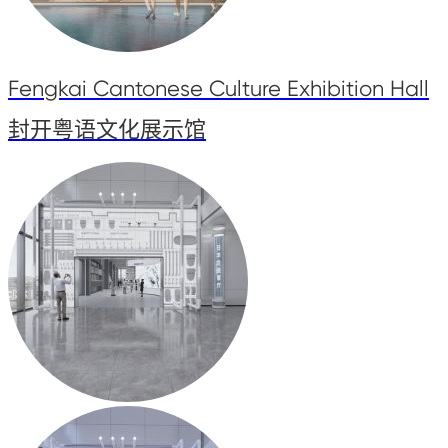
Fengkai Cantonese Culture Exhibition Hall
封开粤语文化展示馆