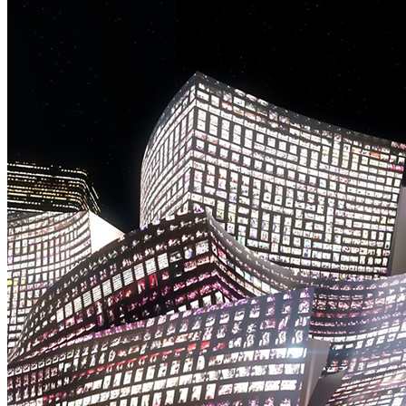
主
题
街
区