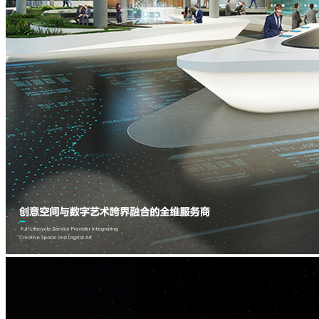
虚
主
拟
题
IP
与
水
现
舞
实
秀
主
题
IP
沉
浸
空
间