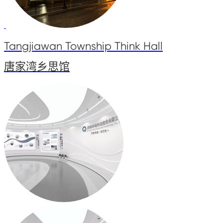
Tangjiawan Township Think Hall
唐家湾乡思馆