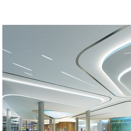
我
投
智
秀
们
影
慧
主
服
系
科
题
务
统
技
IP
流
艺
馆
微
程
术
园
剧
联
装
区
场
系
置
展
主
方
沉
示
题
式
浸
中
IP
式
心
光
影
影
院
秀