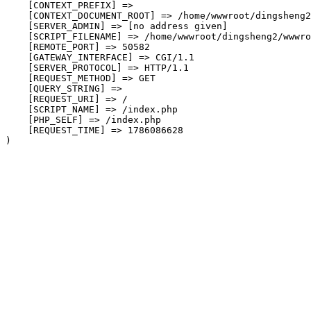
    [CONTEXT_PREFIX] => 

    [CONTEXT_DOCUMENT_ROOT] => /home/wwwroot/dingsheng2
    [SERVER_ADMIN] => [no address given]

    [SCRIPT_FILENAME] => /home/wwwroot/dingsheng2/wwwro
    [REMOTE_PORT] => 50582

    [GATEWAY_INTERFACE] => CGI/1.1

    [SERVER_PROTOCOL] => HTTP/1.1

    [REQUEST_METHOD] => GET

    [QUERY_STRING] => 

    [REQUEST_URI] => /

    [SCRIPT_NAME] => /index.php

    [PHP_SELF] => /index.php

    [REQUEST_TIME] => 1786086628
