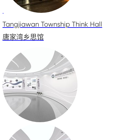
Tangjiawan Township Think Hall
唐家湾乡思馆