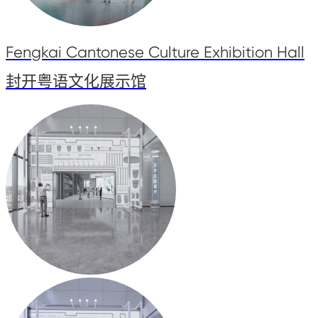
Fengkai Cantonese Culture Exhibition Hall
封开粤语文化展示馆