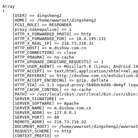
Array

(

    [USER] => dingsheng2

    [HOME] => /home/wwwroot/dingsheng2

    [FCGI_ROLE] => RESPONDER

    [proxy-nokeepalive] => 1

    [HTTP_X_FORWARDED_PROTO] => http

    [HTTP_X_FORWARDED_FOR] => 10.4.195.132

    [HTTP_X_REAL_IP] => 216.73.216.32

    [HTTP_HOST] => m.dsshow.com.cn

    [HTTP_CONNECTION] => close

    [HTTP_PRAGMA] => no-cache

    [HTTP_UPGRADE_INSECURE_REQUESTS] => 1

    [HTTP_USER_AGENT] => Mozilla/5.0 (Linux; Android 14
    [HTTP_ACCEPT] => text/html,application/xhtml+xml,ap
    [HTTP_REFERER] => http://dsshow.com.cn/exhibition-d
    [HTTP_ACCEPT_ENCODING] => gzip, deflate

    [HTTP_VIA] => 1.1 squid-proxy-5b96dc6d46-dm4gf (squ
    [HTTP_CACHE_CONTROL] => no-cache

    [PATH] => /usr/local/sbin:/usr/local/bin:/usr/sbin:
    [SERVER_SIGNATURE] => 

    [SERVER_SOFTWARE] => Apache

    [SERVER_NAME] => m.dsshow.com.cn

    [SERVER_ADDR] => 127.0.0.1

    [SERVER_PORT] => 80

    [REMOTE_ADDR] => 216.73.216.32

    [DOCUMENT_ROOT] => /home/wwwroot/dingsheng2/wwwroot

    [REQUEST_SCHEME] => http

    [CONTEXT_PREFIX] => 
