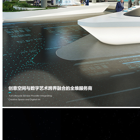
主
拟
题
IP
与
水
现
舞
实
秀
主
题
IP
沉
浸
空
间
主