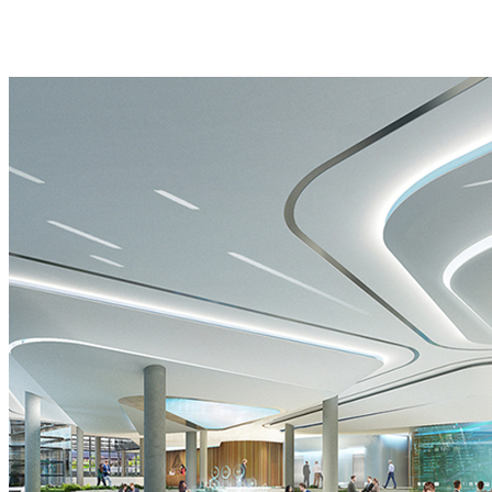
秀
们
影
慧
主
服
系
科
题
务
统
技
IP
流
艺
馆
微
程
术
园
剧
联
装
区
场
系
置
展
主
方
沉
示
题
式
浸
中
IP
式
心
光
影
影
院
秀
虚