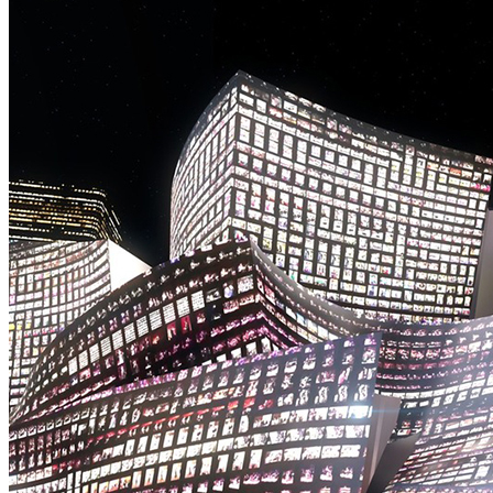
题
街
区