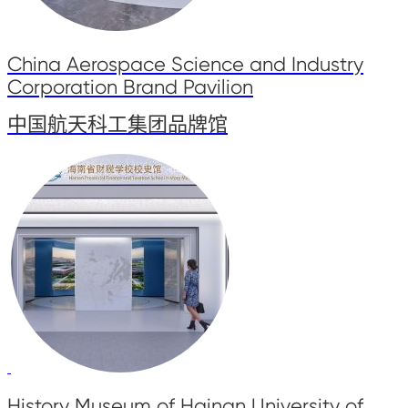
China Aerospace Science and Industry
Corporation Brand Pavilion
中国航天科工集团品牌馆
History Museum of Hainan University of