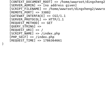
    [CONTEXT_DOCUMENT_ROOT] => /home/wwwroot/dingsheng2
    [SERVER_ADMIN] => [no address given]

    [SCRIPT_FILENAME] => /home/wwwroot/dingsheng2/wwwro
    [REMOTE_PORT] => 33802

    [GATEWAY_INTERFACE] => CGI/1.1

    [SERVER_PROTOCOL] => HTTP/1.1

    [REQUEST_METHOD] => GET

    [QUERY_STRING] => 

    [REQUEST_URI] => /

    [SCRIPT_NAME] => /index.php

    [PHP_SELF] => /index.php

    [REQUEST_TIME] => 1786364661
